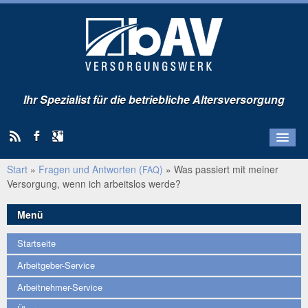
Ihr Spezialist für die betriebliche Altersversorgung
Start
»
Fragen und Antworten (
)
»
Was passiert mit meiner
Startseite
FAQ
Versorgung, wenn ich arbeitslos werde?
Arbeitgeber-Service
Arbeitnehmer-Service
Menü
Über uns
Startseite
Kunden-Portal
Arbeitgeber-Service
Arbeitnehmer-Service