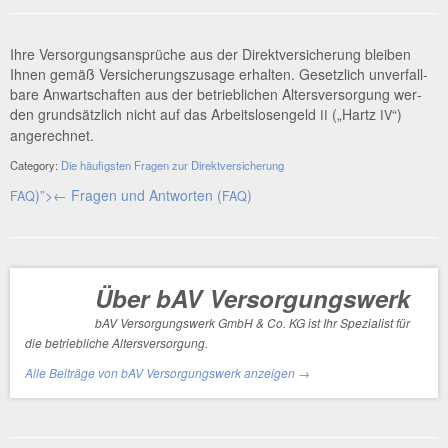
Ihre Ver­sor­gungs­an­sprü­che aus der Direkt­ver­si­che­rung blei­ben
Ihnen gemäß Ver­si­che­rungs­zu­sa­ge erhal­ten. Gesetz­lich unver­fall­
ba­re Anwart­schaf­ten aus der betrieb­li­chen Alters­ver­sor­gung wer­
den grund­sätz­lich nicht auf das Arbeits­lo­sen­geld
(„Hartz
“)
II
IV
angerechnet.
Cate­go­ry:
Die häu­figs­ten Fra­gen zur Direktversicherung
)”>← Fra­gen und Ant­wor­ten (
)
FAQ
FAQ
Über bAV Versorgungswerk
bAV Versorgungswerk GmbH & Co. KG ist Ihr Spezialist für
die betriebliche Altersversorgung.
Alle Beiträge von bAV Versorgungswerk anzeigen
→