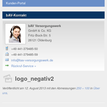
Kunden-Portal
bAV-Kontakt
bAV Versorgungswerk
GmbH & Co. KG
Fritz-Bock-Str. 5
26121 Oldenburg
+49 441-379485-50
+49 441-379485-59
info@bav-versorgungswerk.de
Rückruf-Service »
logo_negativ2
Veröffentlicht am
12. August 2013
mit den Abmessungen
250 × 100
in
Über
uns
.