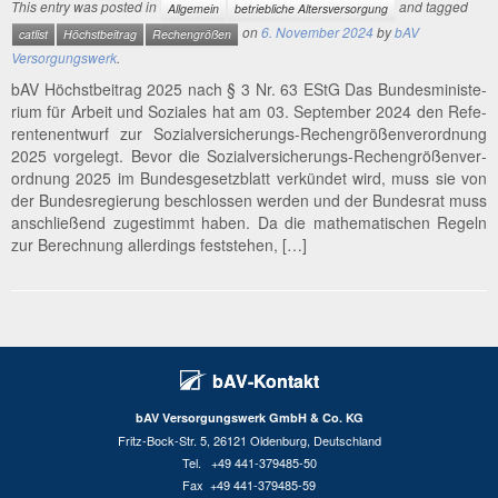
This entry was posted in
and tagged
Allgemein
betriebliche Altersversorgung
on
6. November 2024
by
bAV
catlist
Höchstbeitrag
Rechengrößen
Versorgungswerk
.
bAV Höchst­bei­trag 2025 nach § 3 Nr. 63 EStG Das Bun­des­mi­nis­te­
ri­um für Arbeit und Sozia­les hat am 03. Sep­tem­ber 2024 den Re­fe­
ren­ten­ent­wurf zur Sozi­al­­ver­­­si­che­rungs-Rechen­­grö­­ßen­­ver­­or­d­­nung
2025 vor­ge­legt. Bevor die Sozi­al­­ver­­­si­che­rungs-Rechen­­grö­­ßen­­ver­­
or­d­­nung 2025 im Bun­des­ge­setz­blatt ver­kün­det wird, muss sie von
der Bun­des­re­gie­rung beschlos­sen wer­den und der Bun­des­rat muss
anschlie­ßend zuge­stimmt haben. Da die mathe­ma­ti­schen Regeln
zur Berech­nung aller­dings feststehen, […]
bAV-Kontakt
bAV Versorgungswerk GmbH & Co. KG
Fritz-Bock-Str. 5, 26121 Oldenburg, Deutschland
Tel. +49 441-379485-50
Fax +49 441-379485-59