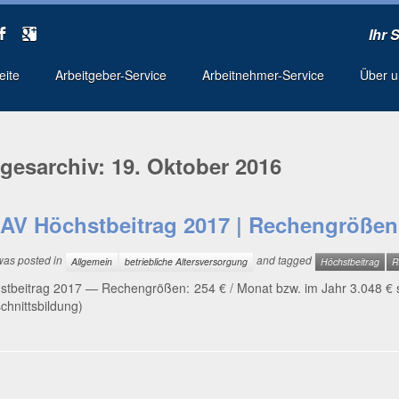
Ihr 
seite
Arbeitgeber-Service
Arbeitnehmer-Service
Über 
gesarchiv:
19. Oktober 2016
AV Höchstbeitrag 2017 | Rechengrößen
 was posted in
and tagged
Allgemein
betriebliche Altersversorgung
Höchstbeitrag
R
t­bei­trag 2017 — Rechen­grö­ßen: 254 € / Monat bzw. im Jahr 3.048 € ste
chnitts­bil­dung)