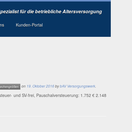
Spezialist für die betriebliche Altersversorgung
uns
Kunden-Portal
on
19. Oktober 2016
by
bAV Versorgungswerk
.
echengrößen
u­er- und SV-frei, Pau­schal­ver­steue­rung: 1.752 € 2.148