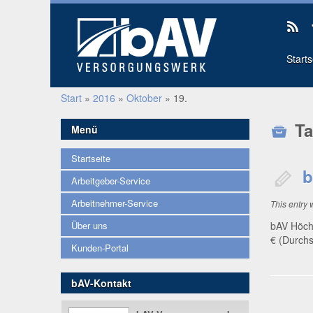
Start
Start
»
2016
»
Oktober
»
19.
Ta
Menü
Startseite
b
Arbeitgeber-Service
Arbeitnehmer-Service
This entry
bAV Höchs
Über uns
€ (Durch­s
Kunden-Portal
bAV-Kontakt