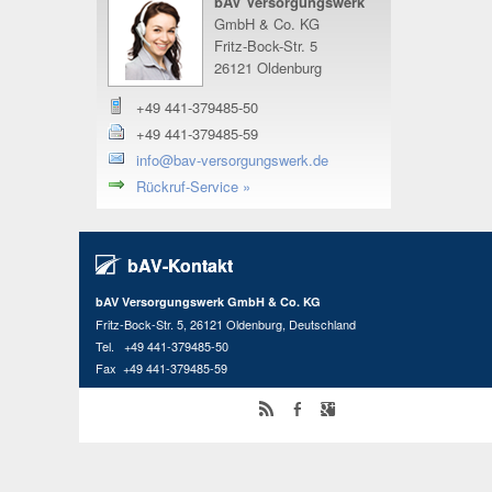
bAV Versorgungswerk
GmbH & Co. KG
Fritz-Bock-Str. 5
26121 Oldenburg
+49 441-379485-50
+49 441-379485-59
info@bav-versorgungswerk.de
Rückruf-Service »
bAV-Kontakt
bAV Versorgungswerk GmbH & Co. KG
Fritz-Bock-Str. 5, 26121 Oldenburg, Deutschland
Tel. +49 441-379485-50
Fax +49 441-379485-59