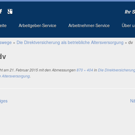
Ihr 
seite
Arbeitgeber-Service
Arbeitnehmer-Service
Über 
gswege
»
Die Direktversicherung als betriebliche Altersversorgung
»
dv
dv
cht am
21. Februar 2015
mit den Abmessungen
870 × 404
in
Die Direktversicherung
e Altersversorgung
.
iges
Nä