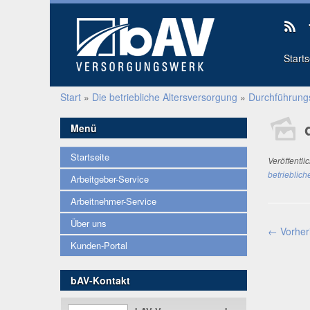
Start
Start
»
Die betriebliche Altersversorgung
»
Durchführun
Menü
Startseite
Veröffentli
betrieblich
Arbeitgeber-Service
Arbeitnehmer-Service
Über uns
← Vorher
Kunden-Portal
bAV-Kontakt