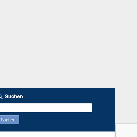
Suchen
uchen
ach: