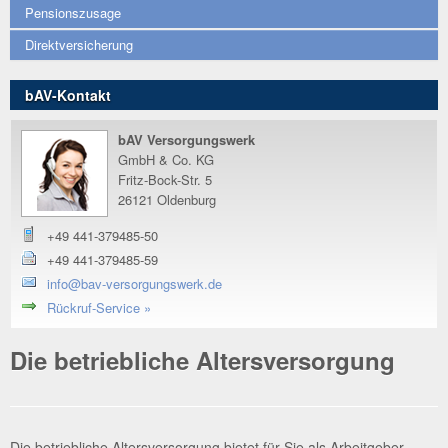
Pen­si­ons­zu­sage
Direktversicherung
bAV-Kontakt
bAV Versorgungswerk
GmbH & Co. KG
Fritz-Bock-Str. 5
26121 Oldenburg
+49 441-379485-50
+49 441-379485-59
info@bav-versorgungswerk.de
Rückruf-Service »
Die betriebliche Altersversorgung
Die betrieb­li­che Alters­ver­sor­gung bie­tet für Sie als Arbeit­ge­ber