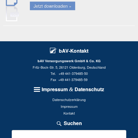
Jetzt down­loa­den »
bAV-Kontakt
bAV Versorgungswerk GmbH & Co. KG
Fritz-Bock-Str. 5, 26121 Oldenburg, Deutschland
Tel. +49 441-379485-50
Fax +49 441-379485-59
Impressum
Datenschutz
&
Datenschutzerklärung
Impressum
Kontakt
Suchen
Suchen