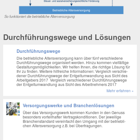
So funk­tio­niert die betrieb­li­che Alterversorgung
Durchführungswege und Lösungen
Durchführungswege
Die betrieb­li­che Alters­ver­sor­gung kann über fünf ver­schie­de­ne
Durch­füh­rungs­we­ge orga­ni­siert wer­den. Hin­zu kom­men viel­fäl­ti­ge
Gestal­tungs­mög­lich­kei­ten. Wir hel­fen Ihnen, die rich­ti­ge Lösung für
Ihr zu fin­den. Wei­tere hilf­rei­che Infor­ma­tio­nen: Ver­gleich ver­schie­
de­ner Durch­füh­rungs­we­ge der Ent­gelt­um­wand­lung aus Sicht des
Arbeit­ge­bers 2017 Ver­gleich ver­schie­de­ner Durch­füh­rungs­we­ge
der Ent­gelt­um­wand­lung aus Sicht des Arbeit­neh­mers 2017
Mehr erfah­ren »
Versorgungswerke und Branchenlösungen
Über das Ver­sor­gungs­werk kom­men Kun­den in den Genuss
beson­ders vor­teil­haf­ter Ver­trags­kon­di­tio­nen. Der jewei­li­ge
Bran­chen­stan­dard ver­ein­facht den Umgang mit der betrieb­li­
chen Alters­ver­sor­gung z.B. bei Über­tra­gun­gen.