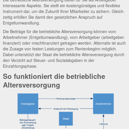
inter­es­san­te Aspek­te. Sie stellt ein kos­ten­güns­ti­ges und fle­xi­bles
Instru­ment dar, um die Zukunft Ihrer Mit­ar­bei­ter zu sichern. Gleich­
zei­tig erfül­len Sie damit den gesetz­li­chen Anspruch auf
Entgeltumwandlung.
Die Bei­trä­ge für die betrieb­li­che Alters­ver­sor­gung kön­nen vom
Arbeit­neh­mer (Ent­gelt­um­wand­lung), vom Arbeit­ge­ber (arbeit­ge­ber­
fi­nan­ziert) oder misch­fi­nan­ziert getra­gen wer­den. Alter­na­tiv ist auch
die Zusa­ge von fes­ten Leis­tun­gen zum Ren­ten­be­ginn möglich.
Dabei unter­stützt der Staat die betrieb­li­che Alters­ver­sor­gung durch
den Ver­zicht auf Steu­er- und Sozi­al­ab­ga­ben in der
Einzahlungsphase.
So funktioniert die betriebliche
Altersversorgung