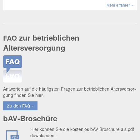
Mehr erfah­ren »
zur betrieblichen
FAQ
Altersversorgung
Ant­wor­ten auf die häu­figs­ten Fra­gen zur betrieb­li­chen Alters­ver­sor­
gung fin­den Sie hier.
Zu den
»
FAQ
bAV-Broschüre
Hier kön­nen Sie die kos­ten­los bAV-Bro­schü­re als pdf
downloaden.