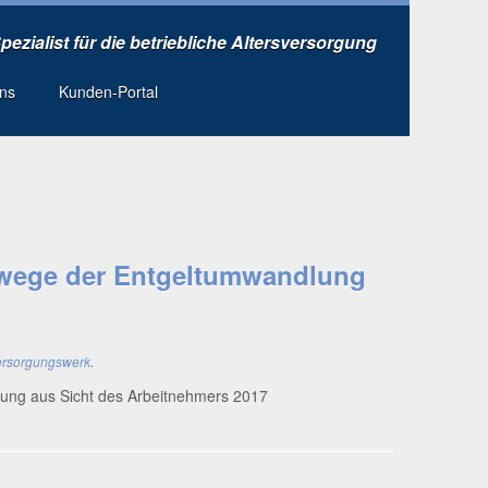
Spezialist für die betriebliche Altersversorgung
uns
Kunden-Portal
swege der Entgeltumwandlung
ersorgungswerk
.
d­lung aus Sicht des Arbeit­neh­mers 2017