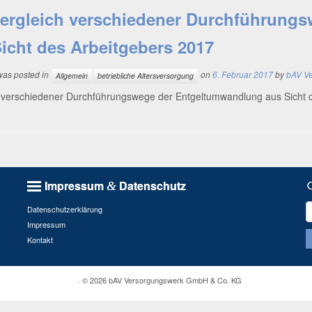
ergleich verschiedener Durchführung
icht des Arbeitgebers 2017
 was posted in
on
6. Februar 2017
by
bAV V
Allgemein
betriebliche Altersversorgung
 ver­schie­de­ner Durch­füh­rungs­we­ge der Ent­gelt­um­wand­lung aus Sicht
Impressum
Datenschutz
&
S
Datenschutzerklärung
n
Impressum
Kontakt
· © 2026
bAV Versorgungswerk GmbH & Co. KG