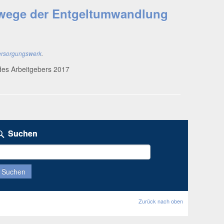
swege der Entgeltumwandlung
ersorgungswerk
.
 des Arbeit­ge­bers 2017
Suchen
uchen
ach:
Zurück nach oben