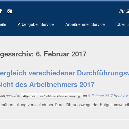
Ihr 
seite
Arbeitgeber-Service
Arbeitnehmer-Service
Über 
gesarchiv:
6. Februar 2017
ergleich verschiedener Durchführung
icht des Arbeitnehmers 2017
 was posted in
on
6. Februar 2017
by
bAV V
Allgemein
betriebliche Altersversorgung
­über­stel­lung ver­schie­de­ner Durch­füh­rungs­we­ge der Ent­gelt­um­wan