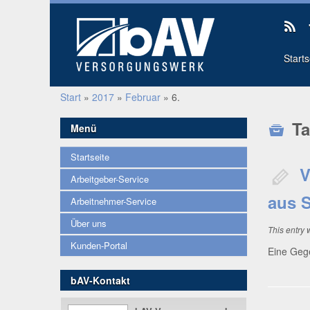
Start
Start
»
2017
»
Februar
»
6.
Ta
Menü
Startseite
V
Arbeitgeber-Service
aus S
Arbeitnehmer-Service
Über uns
This entry
Kunden-Portal
Eine Gegen
bAV-Kontakt