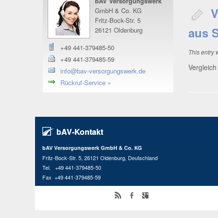
bAV Versorgungswerk
V
GmbH & Co. KG
Fritz-Bock-Str. 5
aus S
26121 Oldenburg
+49 441-379485-50
This entry
+49 441-379485-59
Ver­gleich
info@bav-versorgungswerk.de
Rückruf-Service »
bAV-Kontakt
bAV Versorgungswerk GmbH & Co. KG
Fritz-Bock-Str. 5, 26121 Oldenburg, Deutschland
Tel. +49 441-379485-50
Fax +49 441-379485-59