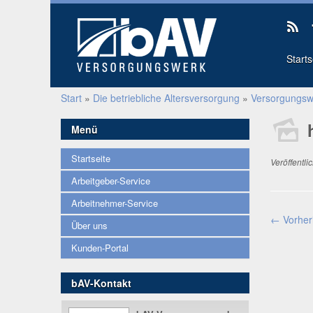
Start
Start
»
Die betriebliche Altersversorgung
»
Versorgungsw
Menü
Startseite
Veröffentli
Arbeitgeber-Service
Arbeitnehmer-Service
← Vorher
Über uns
Kunden-Portal
bAV-Kontakt