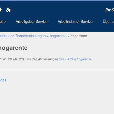
Ihr 
seite
Arbeitgeber-Service
Arbeitnehmer-Service
Über 
erke und Branchenlösungen
»
hogarente
»
hogarente
hogarente
cht am
28. Mai 2015
mit den Abmessungen
870 × 473
in
hogarente
.
iges