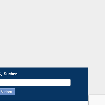
Suchen
uchen
ach: