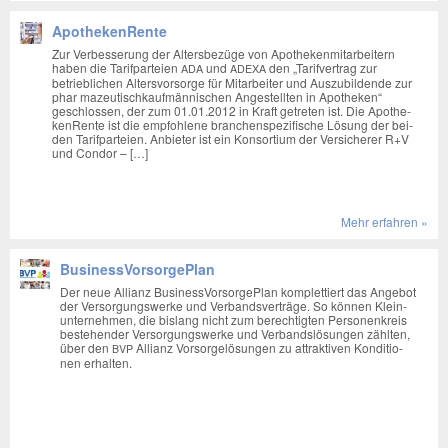
ApothekenRente
Zur Ver­bes­se­rung der Alters­be­zü­ge von Apo­the­ken­mit­ar­bei­tern
haben die Tarif­par­tei­en
und
den „Tarif­ver­trag zur
ADA
ADEXA
betrieb­li­chen Alters­vor­sor­ge für Mit­ar­bei­ter und Aus­zu­bil­den­de zur
phar mazeu­tisch­kauf­män­ni­schen Ange­stell­ten in Apo­the­ken“
geschlos­sen, der zum 01.01.2012 in Kraft getre­ten ist. Die Apo­the­
ken­Ren­te ist die emp­foh­le­ne bran­chen­spe­zi­fi­sche Lösung der bei­
den Tarif­par­tei­en. Anbie­ter ist ein Kon­sor­ti­um der Ver­si­che­rer R+V
und Con­dor – […]
Mehr erfah­ren »
BusinessVorsorgePlan
Der neue Alli­anz Busi­ness­Vor­sor­ge­Plan kom­plet­tiert das Ange­bot
der Ver­sor­gungs­wer­ke und Ver­bands­ver­trä­ge. So kön­nen Klein­
un­ter­neh­men, die bis­lang nicht zum berech­tig­ten Per­so­nen­kreis
bestehen­der Ver­sor­gungs­wer­ke und Ver­bands­lö­sun­gen zähl­ten,
über den
Alli­anz Vor­sor­ge­lö­sun­gen zu attrak­ti­ven Kon­di­tio­
BVP
nen erhal­ten.