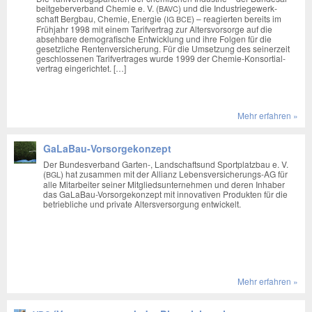
beit­ge­ber­ver­band Che­mie e. V. (
) und die Indus­trie­ge­werk­
BAVC
schaft Berg­bau, Che­mie, Ener­gie (
) – reagier­ten bereits im
IG
BCE
Früh­jahr 1998 mit einem Tarif­ver­trag zur Alters­vor­sor­ge auf die
abseh­ba­re demo­gra­fi­sche Ent­wick­lung und ihre Fol­gen für die
gesetz­li­che Ren­ten­ver­si­che­rung. Für die Umset­zung des sei­ner­zeit
geschlos­se­nen Tarif­ver­tra­ges wur­de 1999 der Che­­mie-Kon­­­sor­­ti­al­­
ver­­­trag ein­ge­rich­tet. […]
Mehr erfah­ren »
GaLaBau-Vorsorgekonzept
Der Bun­des­ver­band Garten‑, Land­schafts­und Sport­platz­bau e. V.
(
) hat zusam­men mit der Alli­anz Lebens­ver­si­che­rungs-AG für
BGL
alle Mit­ar­bei­ter sei­ner Mit­glieds­un­ter­neh­men und deren Inha­ber
das GaLa­Bau-Vor­sor­ge­kon­zept mit inno­va­ti­ven Pro­duk­ten für die
betrieb­li­che und pri­vate Alters­ver­sor­gung ent­wi­ckelt.
Mehr erfah­ren »