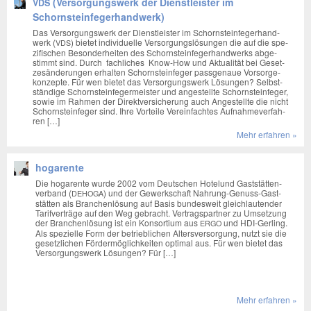
(Versorgungswerk der Dienstleister im
VDS
Schornsteinfegerhandwerk)
Das Ver­sor­gungs­werk der Dienst­leis­ter im Schorn­stein­fe­ger­hand­
werk (
) bie­tet indi­vi­du­el­le Ver­sor­gungs­lö­sun­gen die auf die spe­
VDS
zi­fi­schen Beson­der­hei­ten des Schorn­stein­fe­ger­hand­werks abge­
stimmt sind. Durch fach­li­ches Know-How und Aktua­li­tät bei Geset­
zes­än­de­run­gen erhal­ten Schorn­stein­fe­ger pass­ge­naue Vor­sor­ge­
kon­zep­te. Für wen bie­tet das Ver­sor­gungs­werk Lösun­gen? Selbst­
stän­di­ge Schorn­stein­fe­ger­meis­ter und ange­stell­te Schorn­stein­fe­ger,
sowie im Rah­men der Direkt­ver­si­che­rung auch Ange­stell­te die nicht
Schorn­stein­fe­ger sind. Ihre Vor­tei­le Ver­ein­fach­tes Auf­nah­me­ver­fah­
ren […]
Mehr erfah­ren »
hogarente
Die hoga­ren­te wur­de 2002 vom Deut­schen Hote­lund Gast­stät­ten­
ver­band (
) und der Gewerk­schaft Nah­rung-Genuss-Gas­t­­
DEHOGA
stä­t­­ten als Bran­chen­lö­sung auf Basis bun­des­weit gleich­lau­ten­der
Tarif­ver­trä­ge auf den Weg gebracht. Ver­trags­part­ner zu Umset­zung
der Bran­chen­lö­sung ist ein Kon­sor­ti­um aus
und HDI-Ger­­ling.
ERGO
Als spe­zi­el­le Form der betrieb­li­chen Alters­ver­sor­gung, nutzt sie die
gesetz­li­chen För­der­mög­lich­kei­ten opti­mal aus. Für wen bie­tet das
Ver­sor­gungs­werk Lösun­gen? Für […]
Mehr erfah­ren »