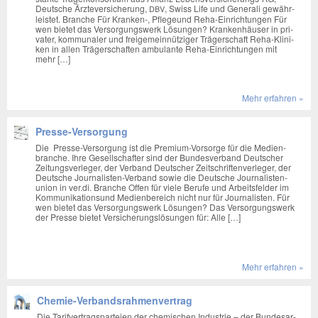
Deut­sche Ärz­te­ver­si­che­rung,
, Swiss Life und Gene­ra­li gewähr­
DBV
leis­tet. Bran­che Für Kranken‑, Pfle­ge­und Reha-Ein­rich­tun­gen Für
wen bie­tet das Ver­sor­gungs­werk Lösun­gen? Kran­ken­häu­ser in pri­
va­ter, kom­mu­na­ler und frei­ge­mein­nüt­zi­ger Trä­ger­schaft Reha-Kli­­ni­
ken in allen Trä­ger­schaf­ten ambu­lan­te Reha-Ein­rich­­tun­­gen mit
mehr […]
Mehr erfah­ren »
Presse-Versorgung
Die Pres­­se-Ver­­­sor­­gung ist die Pre­­mi­um-Vor­­­sor­­ge für die Medi­en­
bran­che. Ihre Gesell­schaf­ter sind der Bun­des­ver­band Deut­scher
Zei­tungs­ver­le­ger, der Ver­band Deut­scher Zeit­schrif­ten­ver­le­ger, der
Deut­sche Jour­na­­lis­­ten-Ver­­­band sowie die Deut­sche Jour­na­lis­ten­
uni­on in ver.di. Bran­che Offen für vie­le Beru­fe und Arbeits­fel­der im
Kom­mu­ni­ka­ti­ons­und Medi­en­be­reich nicht nur für Jour­na­lis­ten. Für
wen bie­tet das Ver­sor­gungs­werk Lösun­gen? Das Ver­sor­gungs­werk
der Pres­se bie­tet Ver­si­che­rungs­lö­sun­gen für: Alle […]
Mehr erfah­ren »
Chemie-Verbandsrahmenvertrag
Die Tarif­ver­trags­par­tei­en der che­mi­schen Indus­trie – der Bun­des­ar­