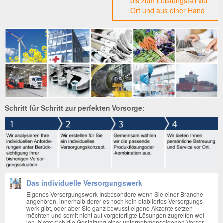
bis zum Leis­tungs­fall vor
Ort und aus einer Hand
Schritt für Schritt zur perfekten Vorsorge:
Das individuelle Versorgungswerk
Eige­nes Ver­sor­gungs­werk Ins­be­son­de­re wenn Sie einer Bran­che
ange­hö­ren, inner­halb derer es noch kein eta­blier­tes Ver­sor­gungs­
werk gibt, oder aber Sie ganz bewusst eige­ne Akzen­te set­zen
möch­ten und somit nicht auf vor­ge­fer­tig­te Lösun­gen zugrei­fen wol­
len, bie­tet sich die Gestal­tung einer unter­neh­mens­ei­ge­nen Ver­sor­