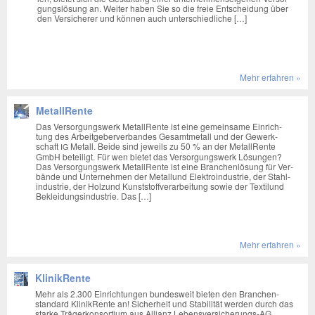
gungs­lö­sung an. Wei­ter haben Sie so die freie Ent­schei­dung über
den Ver­si­che­rer und kön­nen auch unter­schied­li­che […]
Mehr erfah­ren »
MetallRente
Das Ver­sor­gungs­werk Metall­Ren­te ist eine gemein­sa­me Ein­rich­
tung des Arbeit­ge­ber­ver­ban­des Gesamt­me­tall und der Gewerk­
schaft
Metall. Bei­de sind jeweils zu 50 % an der Metall­Ren­te
IG
GmbH betei­ligt. Für wen bie­tet das Ver­sor­gungs­werk Lösun­gen?
Das Ver­sor­gungs­werk Metall­Ren­te ist eine Bran­chen­lö­sung für Ver­
bän­de und Unter­neh­men der Metal­lund Elek­tro­in­dus­trie, der Stahl­
in­dus­trie, der Hol­zund Kunst­stoff­ver­ar­bei­tung sowie der Tex­ti­lund
Beklei­dungs­in­dus­trie. Das […]
Mehr erfah­ren »
KlinikRente
Mehr als 2.300 Ein­rich­tun­gen bun­des­weit bie­ten den Bran­chen­
stan­dard Kli­ni­k­Ren­te an! Sicher­heit und Sta­bi­li­tät wer­den durch das
star­ke Trä­ger­kon­sor­ti­um aus Alli­anz Lebens­­­ver­­­si­che­rungs-AG,