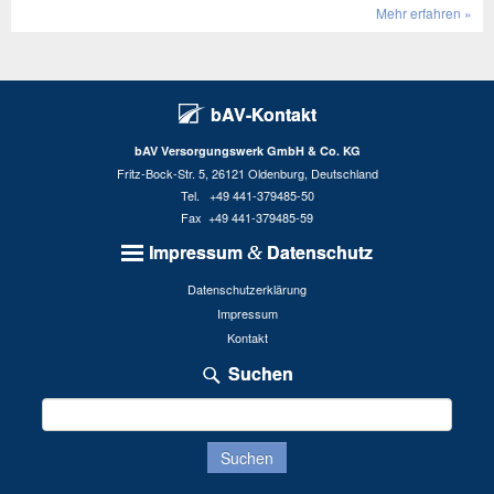
Mehr erfah­ren »
bAV-Kontakt
bAV Versorgungswerk GmbH & Co. KG
Fritz-Bock-Str. 5, 26121 Oldenburg, Deutschland
Tel. +49 441-379485-50
Fax +49 441-379485-59
Impressum
Datenschutz
&
Datenschutzerklärung
Impressum
Kontakt
Suchen
Suchen
nach: