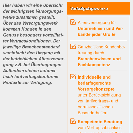
Hier haben wir eine Über­sicht
Vorteile der Versorgungswerke
der wich­tigs­ten Ver­sor­gungs­
wer­ke zusam­men gestellt.
Alters­ver­sor­gung für
Über das Ver­sor­gungs­werk
Unter­neh­men und Ver­
kom­men Kun­den in den
bän­de jeder Größe
Genuss beson­ders vor­teil­haf­
ter Ver­trags­kon­di­tio­nen. Der
jewei­li­ge Bran­chen­stan­dard
Ganz­heit­li­che Kun­den­be­
ver­ein­facht den Umgang mit
treu­ung durch
der betrieb­li­chen Alters­ver­sor­
Bran­chen­wis­sen und
gung z.B. bei Über­tra­gun­gen.
Fachkompetenz
Außer­dem ste­hen auto­ma­
tisch tarif­ver­trags­kon­for­me
Indi­vi­du­el­le und
Pro­duk­te zur Verfügung.
bedarfs­ge­rech­te
Vorsorgekonzepte
unter Berück­sich­ti­gung
von tarif­ver­trags- und
berufs­spe­zi­fi­schen
Besonderheiten
Kom­pe­ten­te Bera­tung
vom Vertragsabschluss